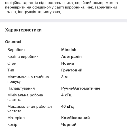
офіційна гарантія від постачальника, серійний номер можна
перевірити на офіційному сайті виробника, чек, гарантійний
талон, інструкція користувача;
Характеристики
Основні
Виробник
Minelab
Країна виробник
Австралія
Стан
Новий
Тип
Грунтовий
Максимальна глибина
3 м
пошуку
Налаштування
Ручне/Автоматичне
Мінімальна робоча
4 кГц
частота
Максимальная рабочая
40 кГц
частота
Матеріал
Комбінований
Колір
Чорний