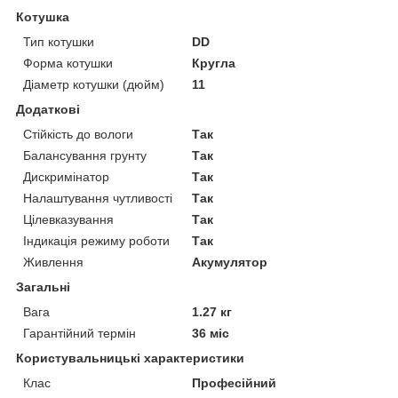
Котушка
Тип котушки
DD
Форма котушки
Кругла
Діаметр котушки (дюйм)
11
Додаткові
Стійкість до вологи
Так
Балансування грунту
Так
Дискримінатор
Так
Налаштування чутливості
Так
Цілевказування
Так
Індикація режиму роботи
Так
Живлення
Акумулятор
Загальні
Вага
1.27 кг
Гарантійний термін
36 міс
Користувальницькі характеристики
Клас
Професійний