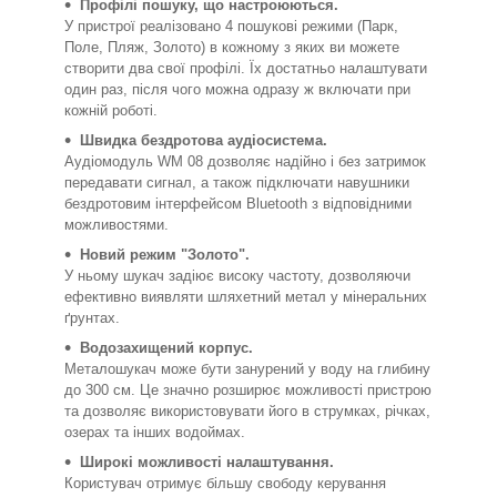
Профілі пошуку, що настроюються.
У пристрої реалізовано 4 пошукові режими (Парк,
Поле, Пляж, Золото) в кожному з яких ви можете
створити два свої профілі. Їх достатньо налаштувати
один раз, після чого можна одразу ж включати при
кожній роботі.
Швидка бездротова аудіосистема.
Аудіомодуль WM 08 дозволяє надійно і без затримок
передавати сигнал, а також підключати навушники
бездротовим інтерфейсом Bluetooth з відповідними
можливостями.
Новий режим "Золото".
У ньому шукач задіює високу частоту, дозволяючи
ефективно виявляти шляхетний метал у мінеральних
ґрунтах.
Водозахищений корпус.
Металошукач може бути занурений у воду на глибину
до 300 см. Це значно розширює можливості пристрою
та дозволяє використовувати його в струмках, річках,
озерах та інших водоймах.
Широкі можливості налаштування.
Користувач отримує більшу свободу керування