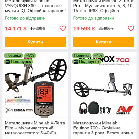
Металошукач Minelab
Металошукач Minelab X-Terra
VANQUISH 360 - Технологія
Pro – Мультичастота: 5, 8, 10,
мульти-IQ. Офіційна гарантія!
15 кГц. IP68. Офіційна
Водонепроникний
гарантія!
Готово до відправки
Готово до відправки
металошукач
14 171
19 593
₴
₴
16 200 ₴
21 900 ₴
Купити
Купити
Новинка
–9%
Новинка
–4%
Подарунок
Подарунок
Металошукач Minelab X-Terra
Металошукач Minelab
Elite – Мультичастотний
Equinox 700 - Офіційна
металодетектор: 5-40кГц.
гарантія 3 роки. Безкоштовна
Офіційна гарантія!
доставка!