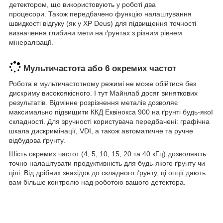
детектором, що використовують у роботі два
процесори. Також передбачено функцію налаштування
швидкості відгуку (як у XP Deus) для підвищення точності
визначення глибини мети на ґрунтах з різним рівнем
мінералізації.
Мультичастота або 6 окремих частот
Робота в мультичастотному режимі не може обійтися без
дискриму високоякісного. І тут Майнлаб досяг виняткових
результатів. Відмінне розрізнення металів дозволяє
максимально підвищити ККД Еквінокса 900 на ґрунті будь-якої
складності. Для зручності користувача передбачені: графічна
шкала дискримінації, VDI, а також автоматичне та ручне
відбудова ґрунту.
Шість окремих частот (4, 5, 10, 15, 20 та 40 кГц) дозволяють
точно налаштувати продуктивність для будь-якого ґрунту чи
цілі. Від дрібних знахідок до складного ґрунту, ці опції дають
вам більше контролю над роботою вашого детектора.