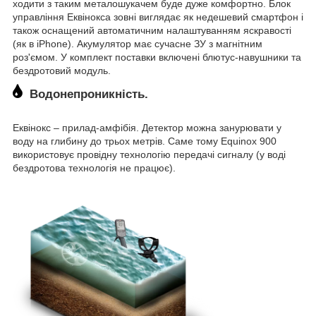
ходити з таким металошукачем буде дуже комфортно. Блок
управління Еквінокса зовні виглядає як недешевий смартфон і
також оснащений автоматичним налаштуванням яскравості
(як в iPhone). Акумулятор має сучасне ЗУ з магнітним
роз'ємом. У комплект поставки включені блютус-навушники та
бездротовий модуль.
Водонепроникність.
Еквінокс – прилад-амфібія. Детектор можна занурювати у
воду на глибину до трьох метрів. Саме тому Equinox 900
використовує провідну технологію передачі сигналу (у воді
бездротова технологія не працює).