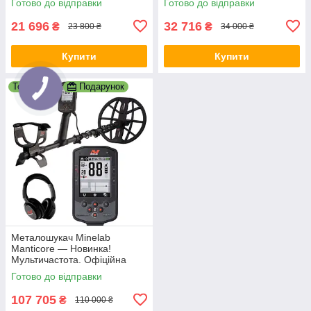
Готово до відправки
Готово до відправки
Водостійкий шукач
21 696
32 716
₴
₴
23 800 ₴
34 000 ₴
Купити
Купити
Топ
–2%
Подарунок
Металошукач Minelab
Manticore — Новинка!
Мультичастота. Офіційна
гарантія
Готово до відправки
107 705
₴
110 000 ₴