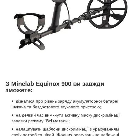
З Minelab Equinox 900 ви завжди
зможете:
дізнатися про рівень заряду акумуляторної батареї
шукача та бездротового звукового пристрою;
на деякий час вимкнути активну маску дискримінації
завдяки режиму "Всі метали";
налаштувати шаблони дискримінації з урахуванням
своїх потреб та цілей. Жодних реагувань на небажані