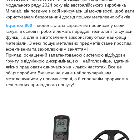
модельного ряду 2024 року від австралійського виробника
Minelab, він поєднує в собі найсучасніші можливості, щоб дати
користувачам бездоганний досвід пошуку металевих об'єктів.
Equinox 900
– модель стала справжнім проривом у своїй
галузі, в основі її роботи лежать передові технології та сучасні
функції, а для її виготовлення використовуються найкращі
матеріали. З нею пошук металевих предметів стане простим,
ефективним та захоплюючим заняттям!
Прилад, оснащений запатентованою системою відбудови
ґрунту, з відмінною дискримінацією і, найголовніше, здатний
якісно працювати одночасно на кількох частотах. Все це
обіцяє зробити Еквінокс не лише найпопулярнішим
металошукачем у новому сезоні, а й справжнім проривом у
технологіях приладового пошуку!