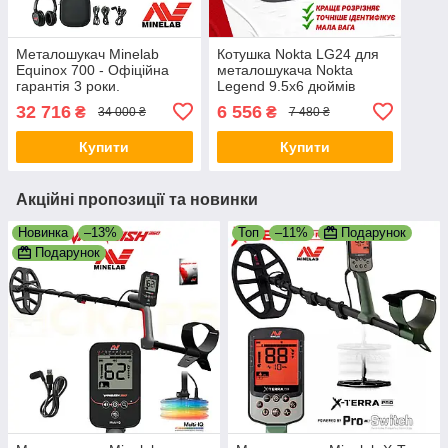
Металошукач Minelab
Котушка Nokta LG24 для
Equinox 700 - Офіційна
металошукача Nokta
гарантія 3 роки.
Legend 9.5x6 дюймів
Безкоштовна доставка!
(24x15 см). Гарантія,
32 716
6 556
₴
₴
34 000 ₴
7 480 ₴
безкоштовна доставка!
Купити
Купити
Акційні пропозиції та новинки
Новинка
–13%
Топ
–11%
Подарунок
Подарунок