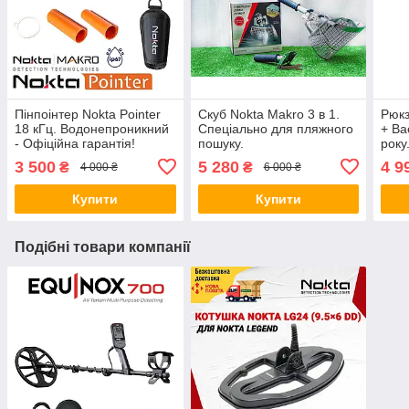
Пінпоінтер Nokta Pointer
Скуб Nokta Makro 3 в 1.
Рюкз
18 кГц. Водонепроникний
Спеціально для пляжного
+ Ba
- Офіційна гарантія!
пошуку.
року
Цілевказівник Нокта
полі
3 500
5 280
4 9
₴
₴
4 000 ₴
6 000 ₴
Купити
Купити
Подібні товари компанії