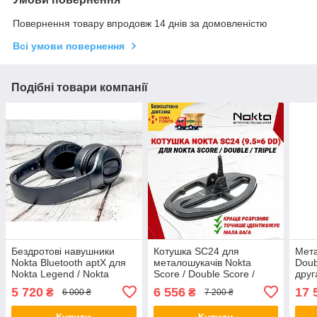
Повернення товару впродовж 14 днів за домовленістю
Всі умови повернення
Подібні товари компанії
Бездротові навушники
Котушка SC24 для
Мета
Nokta Bluetooth aptX для
металошукачів Nokta
Doub
Nokta Legend / Nokta
Score / Double Score /
друг
Score / Simplex - Офіційна
Triple Score (9.5×6 DD).
Офіц
5 720
6 556
17 
₴
₴
6 000 ₴
7 200 ₴
гарантія
Офіційна гарантія
Муль
мета
Купити
Купити