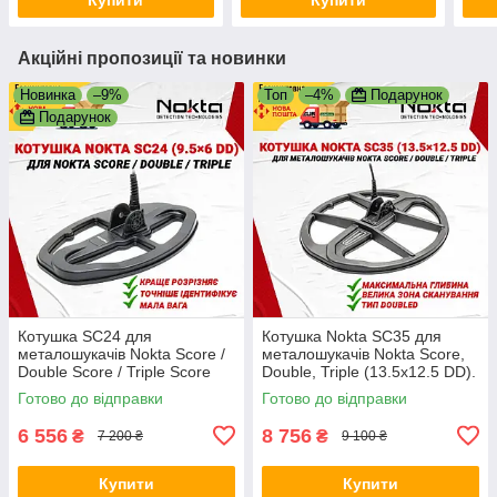
Дабл
Акційні пропозиції та новинки
Новинка
–9%
Топ
–4%
Подарунок
Подарунок
Котушка SC24 для
Котушка Nokta SC35 для
металошукачів Nokta Score /
металошукачів Nokta Score,
Double Score / Triple Score
Double, Triple (13.5x12.5 DD).
(9.5×6 DD). Офіційна
Офіційна гарантія
Готово до відправки
Готово до відправки
гарантія
6 556
8 756
₴
₴
7 200 ₴
9 100 ₴
Купити
Купити