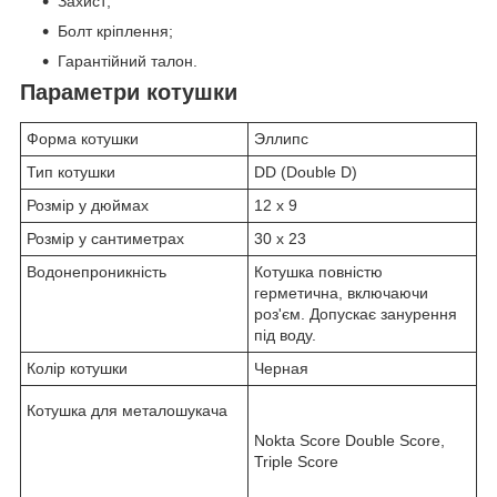
Захист;
Болт кріплення;
Гарантійний талон.
Параметри котушки
Форма котушки
Эллипс
Тип котушки
DD (Double D)
Розмір у дюймах
12 x 9
Розмір у сантиметрах
30 x 23
Водонепроникність
Котушка повністю
герметична, включаючи
роз'єм. Допускає занурення
під воду.
Колір котушки
Черная
Котушка для металошукача
Nokta Score Double Score,
Triple Score