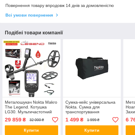
Повернення товару впродовж 14 днів за домовленістю
Всі умови повернення
Подібні товари компанії
Металошукач Nokta Makro
Сумка-кейс універсальна
Мета
The Legend. Котушка
Nokta. Сумка для
Hoar
LG30. Мультичастотний
транспортування
Захи
металодетектор. Карбон.
металошукачів
мета
29 859
1 499
6 7
₴
₴
32 000 ₴
1 999 ₴
Захист IP68. Офіційна
гарантія 3 роки.
Купити
Купити