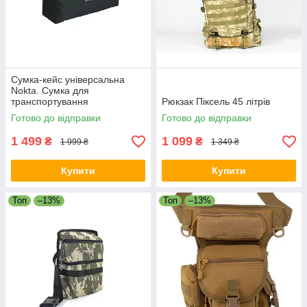
Сумка-кейс універсальна
Nokta. Сумка для
транспортування
Рюкзак Піксель 45 літрів
металошукачів
Готово до відправки
Готово до відправки
1 499
1 099
₴
₴
1 999 ₴
1 349 ₴
Купити
Купити
Топ
–13%
Топ
–13%