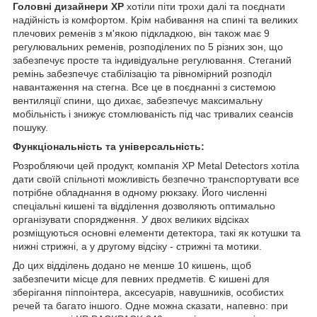
Головні дизайнери XP
хотіли піти трохи далі та поєднати
надійність із комфортом. Крім набивання на спині та великих
плечових ременів з м'якою підкладкою, він також має 9
регулювальних ременів, розподілених по 5 різних зон, що
забезпечує просте та індивідуальне регулювання. Стеганий
ремінь забезпечує стабілізацію та рівномірний розподіл
навантаження на стегна. Все це в поєднанні з системою
вентиляції спини, що дихає, забезпечує максимальну
мобільність і знижує стомлюваність під час тривалих сеансів
пошуку.
Функціональність та універсальність:
Розробляючи цей продукт, компанія XP Metal Detectors хотіла
дати своїй спільноті можливість безпечно транспортувати все
потрібне обладнання в одному рюкзаку. Його численні
спеціальні кишені та відділення дозволяють оптимально
організувати спорядження. У двох великих відсіках
розміщуються основні елементи детектора, такі як котушки та
нижні стрижні, а у другому відсіку - стрижні та мотики.
До цих відділень додано не менше 10 кишень, щоб
забезпечити місце для певних предметів. Є кишені для
зберігання піппоінтера, аксесуарів, навушників, особистих
речей та багато іншого. Одне можна сказати, напевно: при