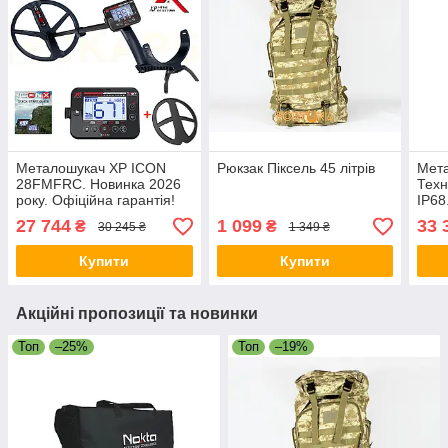
Металошукач XP ICON
Рюкзак Піксель 45 літрів
Мета
28FMFRC. Новинка 2026
Техн
року. Офіційна гарантія!
IP68
IP68. Технологія FMF.
Офіц
27 744
1 099
33 
₴
₴
30 245 ₴
1 349 ₴
Безкоштовна доставка
Безк
Купити
Купити
Акційні пропозиції та новинки
Топ
–25%
Топ
–19%