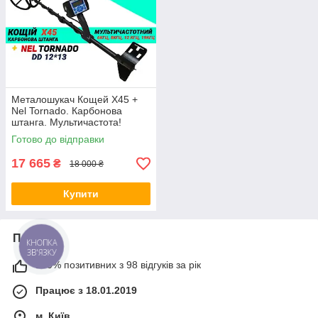
Металошукач Кощей Х45 +
Nel Tornado. Карбонова
штанга. Мультичастота!
Офіційна гарантія
Готово до відправки
17 665
₴
18 000 ₴
Купити
Про нас
КНОПКА
ЗВ'ЯЗКУ
100% позитивних з 98 відгуків за рік
Працює з 18.01.2019
м. Київ