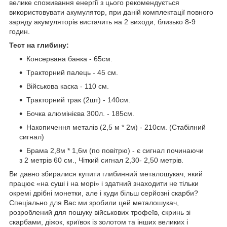
велике споживання енергії з цього рекомендується
використовувати акумулятор, при даній комплектації повного
заряду акумуляторів вистачить на 2 виходи, близько 8-9
годин.
Тест на глибину:
Консервана банка - 65см.
Тракторний палець - 45 см.
Військова каска - 110 см.
Тракторний трак (2шт) - 140см.
Бочка алюмінієва 300л. - 185см.
Накопичення металів (2,5 м * 2м) - 210см. (Стабілний
сигнал)
Брама 2,8м * 1,6м (по повітрю) - є сигнал починаючи
з 2 метрів 60 см., Чіткий сигнал 2,30- 2,50 метрів.
Ви давно збиралися купити глибинний металошукач, який
працює «на суші і на морі» і здатний знаходити не тільки
окремі дрібні монетки, але і куди більш серйозні скарби?
Спеціально для Вас ми зробили цей металошукач,
розроблений для пошуку військових трофеїв, скринь зі
скарбами, діжок, криївок із золотом та інших великих і