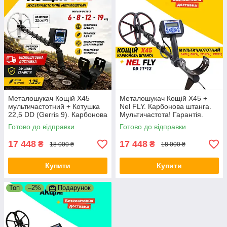
Металошукач Кощій Х45
Металошукач Кощій Х45 +
мультичастотний + Котушка
Nel FLY. Карбонова штанга.
22,5 DD (Gerris 9). Карбонова
Мультичастота! Гарантія.
штанга. Гарантія.
Безкоштовна доставка
Готово до відправки
Готово до відправки
Безкоштовна доставка
17 448
17 448
₴
₴
18 000 ₴
18 000 ₴
Купити
Купити
Топ
–2%
Подарунок