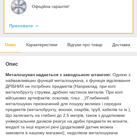
Офіційна гарантія!
Приховати
Опис
Характеристики
Відгуки про товар
Доставка
Опис
Металошукач надається з заводською штангою:
Однією з
найважливіших функцій металошукача, є функція відсіювання
ДРІБНИХ не потрібних предметів (Наприклад: при копі
металобрухту стружки, дрібних частинок металів. При копі
військових артефактів: осколків, гільз ...)!Глибинний
металошукач призначений для пошуку великих і середніх
предметів (металобрухту, воєнки, скарбів, труб, кабелів та ін.),
Що залягають на глибині до 2,5 метрів, також з додатковим
універсальним дачіком реагує на дрібні предмети як монети,
медалі та інші корисні речі (додатковий датчик можна
замовити в нашому магазині), недоліком металошукача