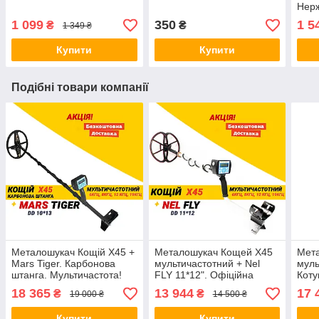
Нерж
Кобу
1 099
350
1 5
₴
₴
1 349 ₴
Купити
Купити
Подібні товари компанії
Металошукач Кощій Х45 +
Металошукач Кощей Х45
Мета
Mars Tiger. Карбонова
мультичастотний + Nel
муль
штанга. Мультичастота!
FLY 11*12". Офіційна
Коту
гарантія! Безкоштовна
9). 
18 365
13 944
17 
₴
₴
19 000 ₴
14 500 ₴
доставка
Гара
дост
Купити
Купити