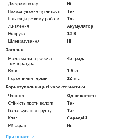
Дискримінатор
Ні
Налаштування чутливості
Так
Індикація режиму роботи
Так
Живлення
Акумулятор
Напруга
12 В
Цілевказування
Ні
Загальні
Максимальна робоча
45 град.
температура
Вага
1.5 кг
Гарантійний термін
12 міс
Користувальницькі характеристики
Частота
Одночастотні
Стійкість проти вологи
Так
Балансування ґрунту
Так
Клас
Середній
РК єкран
Ні.
Приховати