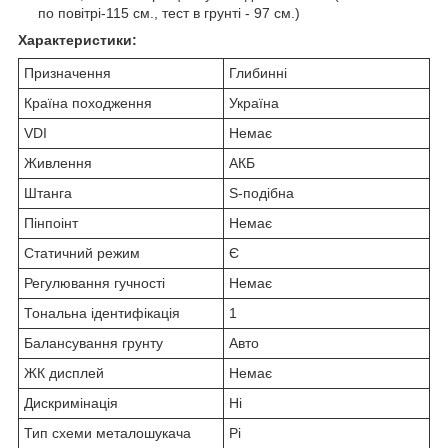
по повітрі-115 см., тест в грунті - 97 см.)
Характеристики:
Призначення
Глибинні
Країна походження
Україна
VDI
Немає
Живлення
АКБ
Штанга
S-подібна
Пінпоінт
Немає
Статичний режим
Є
Регулювання гучності
Немає
Тональна ідентифікація
1
Балансування грунту
Авто
ЖК дисплей
Немає
Дискримінація
Ні
Тип схеми металошукача
Pi