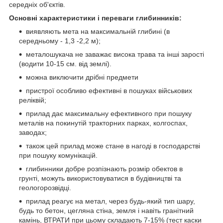
середніх об'єктів.
Основні характеристики і переваги глибинників:
виявляють мета на максимальній глибині (в
середньому - 1,3 -2,2 м);
металошукача не заважає висока трава та інші зарості
(водити 10-15 см. від землі).
можна виключити дрібні предмети
пристрої особливо ефективні в пошуках військових
реліквій;
прилад дає максимальну ефективного при пошуку
металів на покинутій тракторних парках, колгоспах,
заводах;
також цей прилад може стане в нагоді в господарстві
при пошуку комунікацій.
глибинники добре розпізнають розмір обектов в
грунті, можуть використовуватися в будівництві та
геологорозвідці.
прилад реагує на метал, через будь-який тип шару,
будь то бетон, цегляна стіна, земля і навіть гранітний
камінь, ВТРАТИ при цьому складають 7-15% (тест каски