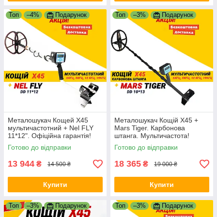
Топ
–4%
Подарунок
Топ
–3%
Подарунок
Металошукач Кощей Х45
Металошукач Кощій Х45 +
мультичастотний + Nel FLY
Mars Tiger. Карбонова
11*12". Офіційна гарантія!
штанга. Мультичастота!
Безкоштовна доставка
Готово до відправки
Готово до відправки
13 944
18 365
₴
₴
14 500 ₴
19 000 ₴
Купити
Купити
Топ
–3%
Подарунок
Топ
–3%
Подарунок