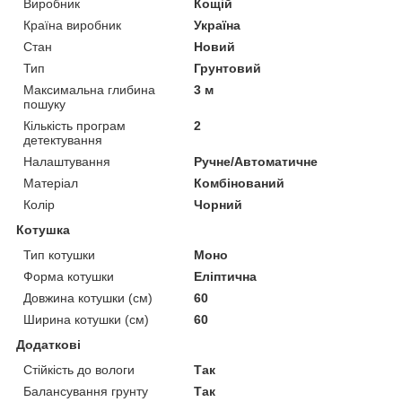
Виробник
Кощій
Країна виробник
Україна
Стан
Новий
Тип
Грунтовий
Максимальна глибина
3 м
пошуку
Кількість програм
2
детектування
Налаштування
Ручне/Автоматичне
Матеріал
Комбінований
Колір
Чорний
Котушка
Тип котушки
Моно
Форма котушки
Еліптична
Довжина котушки (см)
60
Ширина котушки (см)
60
Додаткові
Стійкість до вологи
Так
Балансування грунту
Так