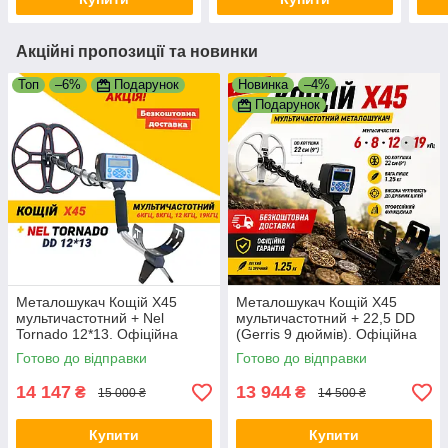
Акційні пропозиції та новинки
Топ
–6%
Подарунок
Новинка
–4%
Подарунок
Металошукач Кощій Х45
Металошукач Кощій Х45
мультичастотний + Nel
мультичастотний + 22,5 DD
Tornado 12*13. Офіційна
(Gerris 9 дюймів). Офіційна
гарантія! Безкоштовна
гарантія! Безкоштовна
Готово до відправки
Готово до відправки
доставка
доставка
14 147
13 944
₴
₴
15 000 ₴
14 500 ₴
Купити
Купити