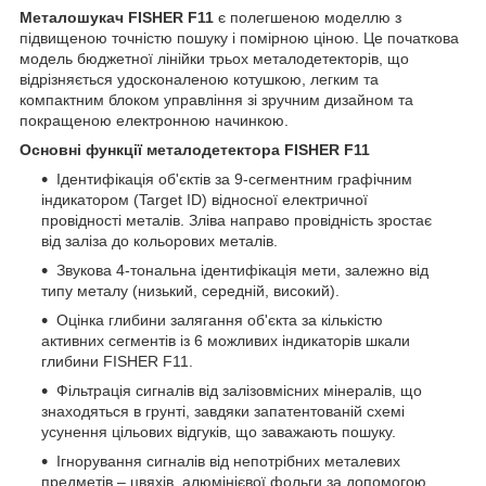
Металошукач FISHER F11
є полегшеною моделлю з
підвищеною точністю пошуку і помірною ціною. Це початкова
модель бюджетної лінійки трьох металодетекторів, що
відрізняється удосконаленою котушкою, легким та
компактним блоком управління зі зручним дизайном та
покращеною електронною начинкою.
Основні функції металодетектора FISHER F11
Ідентифікація об'єктів за 9-сегментним графічним
індикатором (Target ID) відносної електричної
провідності металів. Зліва направо провідність зростає
від заліза до кольорових металів.
Звукова 4-тональна ідентифікація мети, залежно від
типу металу (низький, середній, високий).
Оцінка глибини залягання об'єкта за кількістю
активних сегментів із 6 можливих індикаторів шкали
глибини FISHER F11.
Фільтрація сигналів від залізовмісних мінералів, що
знаходяться в грунті, завдяки запатентованій схемі
усунення цільових відгуків, що заважають пошуку.
Ігнорування сигналів від непотрібних металевих
предметів – цвяхів, алюмінієвої фольги за допомогою