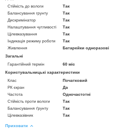
Стійкість до вологи
Так
Балансування грунту
Так
Дискримінатор
Так
Налаштування чутливості
Так
Цілевказування
Так
Індикація режиму роботи
Так
Живлення
Батарейки одноразові
Загальні
Гарантійний термін
60 міс
Користувальницькі характеристики
Клас
Початковий
РК єкран
Да
Частота
Одночастотні
Стійкість проти вологи
Так
Балансування ґрунту
Так
Цілевказівник
Так
Приховати