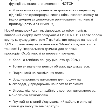
функції селективного виявлення NOTCH.
Усуває вплив сторонніх електромагнітних перешкод
від ліній електропередач, вишок стільникового зв'язку та
інших джерел за допомогою регулювання чутливості
приладу (режим SENSIVITY).
Новий пошуковий датчик відповідає за ефективність
виявлення скарбу металошукачем FISHER F11 і являє собою
круглу котушку діаметром 7 дюймів, що працює на частоті
7,69 кГц, виконану за технологією "Моно" і поєднує якість
точності і універсального датчика для великих
просторів. Особливості та переваги котушки:
Хороша глибина пошуку (монета до 20см).
Точне визначення центру об'єкта, що шукається.
Поділ цілей на засмічених полях.
Водонепроникне виконання для пошуку на
мілководді, у придорожніх канавах та калюжах.
Висока міцність та надійність корпусу, виконаного за
монолітною технологією.
Гнучкий та міцний з'єднувальний кабель в оплетці,
стійкій до зносу та температури.