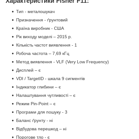
Характеристики Fisher F11:
Тип - металошукач
Призначення - ґрунтовий
Країна виробник - США
Рік виходу моделі – 2015 р.
Кількість частот виявлення - 1
Робоча частота – 7,69 кГц
Метод виявлення - VLF (Very Low Frequency)
Дисплей – є
VDI / TargetID - шкала 9 сигментів
Індикатор глибини – є
Налаштування чутливості – є
Режим Pin-Point – є
Програми для пошуку - 3
Баланс ґрунту - ні
Відбудова перешкод – ні
Порогове тло - є