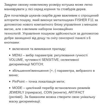
Завдяки своєму невеликому розміру котушка може легко
маневрувати у лісі серед коріння та стовбурів дерев.
Для початківців шукачів скарбів дуже важливим є спрощений
алгоритм пошуку, який виконує металошукач FISHER F11 за
допомогою нового компактного блоку управління з меншою
вагою, але з великим набором інноваційних
технологій. Управління пошуком здійснюється за допомогою
добре захищеної від дощу та снігу сенсорної панелі з 6
кнопками:
включення та вимикання приладу;
MENU – вибір параметрів: регулювання гучності
VOLUME, чутливості SENSITIVE; селективної
дискримінації NOTCH;
збільшення/зменшення (+,-) параметра, вибраного в
меню;
PinPoint – точна локалізація мети;
MODE – циклічний перебір встановлених режимів
JEWERLY (прикраси), COIN (монети), ARTIFACT
(реліквії). За бажанням можна створити свою унікальну
маску дискримінації.