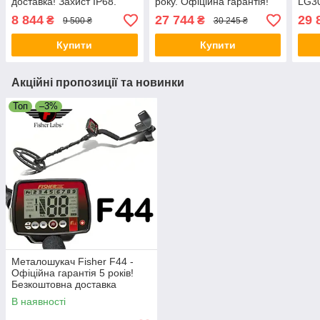
доставка! Захист IP68.
року. Офіційна гарантія!
LG30
Акумулятор. + Подарунки!
IP68. Технологія FMF.
мета
8 844
27 744
29 
₴
₴
9 500 ₴
30 245 ₴
Офіційна гарантія 2 роки
Безкоштовна доставка
Захи
гара
Купити
Купити
Акційні пропозиції та новинки
Топ
–3%
Металошукач Fisher F44 -
Офіційна гарантія 5 років!
Безкоштовна доставка
В наявності