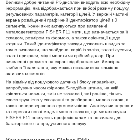
Великий добре читаний РК-дисплей виводить всю необхідну
інформацію, яка відображається при виборі режиму пошуку,
регульованих параметрів, категорії цілей. У верхній частині
екрана розміщений графічний ідентифікатор цілей з 9
сегментів, іконки яких активуються при виявленні
металодетектором FISHER F11 мети, що визначається за її
складом, розміром та формою, а також орієнтації щодо
котушки. Такий ідентифікатор завжди дозволить швидко та
точно визначити, що знайдено: виріб із заліза, золоті лусочки,
золоті прикраси, мідні монети чи срібний долар. При
виявленні предмета на екрані відображається ймовірна
глибина її залягання, яку можна визначити за кількістю
активних сегментів.
На відміну від пошукового датчика і блоку управління,
випробувана часом фірмова S-подібна штанга, на якій
кріпляться новинки, змін не зазнала і, як і раніше, тішить
своєю зручністю у складанні та розбиранні, малою вагою, а
також неперевершеною ергономічністю. Аналізуючи переваги
та переваги нової моделі можна сказати, що металошукач
FISHER F11 послужить професіоналам та новачкам для
багаторічного та продуктивного пошуку.