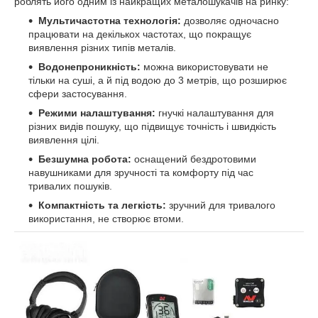
роблять його одним із найкращих металошукачів на ринку:
Мультичастотна технологія:
дозволяє одночасно
працювати на декількох частотах, що покращує
виявлення різних типів металів.
Водонепроникність:
можна використовувати не
тільки на суші, а й під водою до 3 метрів, що розширює
сфери застосування.
Режими налаштування:
гнучкі налаштування для
різних видів пошуку, що підвищує точність і швидкість
виявлення цілі.
Безшумна робота:
оснащений бездротовими
навушниками для зручності та комфорту під час
тривалих пошуків.
Компактність та легкість:
зручний для тривалого
використання, не створює втоми.