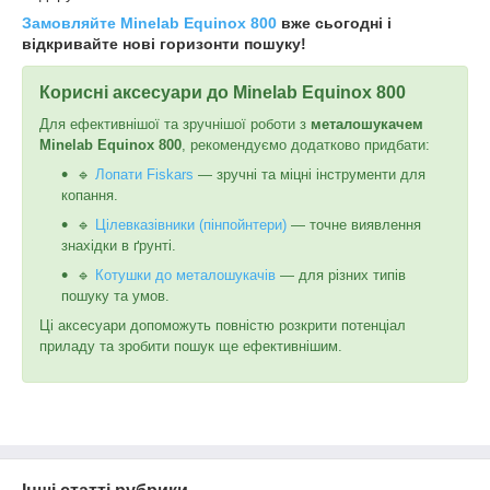
Замовляйте Minelab Equinox 800
вже сьогодні і
відкривайте нові горизонти пошуку!
Корисні аксесуари до Minelab Equinox 800
Для ефективнішої та зручнішої роботи з
металошукачем
Minelab Equinox 800
, рекомендуємо додатково придбати:
🔹
Лопати Fiskars
— зручні та міцні інструменти для
копання.
🔹
Цілевказівники (пінпойнтери)
— точне виявлення
знахідки в ґрунті.
🔹
Котушки до металошукачів
— для різних типів
пошуку та умов.
Ці аксесуари допоможуть повністю розкрити потенціал
приладу та зробити пошук ще ефективнішим.