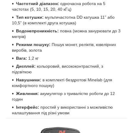
Частотний діапазон:
одночасна робота на 5
частотах (5, 10, 15, 20, 40 кГц)
Тип котушки:
мультичастотна DD катушка 11” або
10,5” (в комплекті друга котушка)
Водонепроникність:
повна (можна занурювати до 3
метрів)
Режими пошуку:
Пошук монет, реліктів, ювелірних
виробів, золота
Вага:
1,2 кг
Дисплей:
кольоровий, висококонтрастний, з
підсвіткою
Навушники:
в комплекті бездротові Minelab (для
комфортного пошуку)
Живлення:
акумулятор з тривалістю роботи до 12
годин
Інтерфейс:
простий у використанні з можливістю
налаштування під різні умови