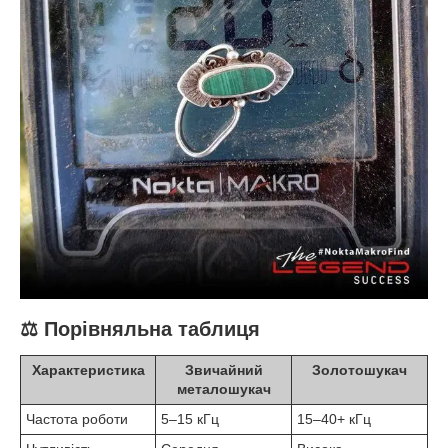
⚖️ Порівняльна таблиця
Характеристика
Звичайний
Золотошукач
металошукач
Частота роботи
5–15 кГц
15–40+ кГц