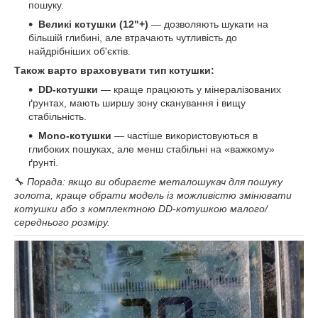
пошуку.
Великі котушки (12"+)
— дозволяють шукати на
більшій глибині, але втрачають чутливість до
найдрібніших об'єктів.
Також варто враховувати тип котушки:
DD-котушки
— краще працюють у мінералізованих
ґрунтах, мають ширшу зону сканування і вищу
стабільність.
Mono-котушки
— частіше використовуються в
глибоких пошуках, але менш стабільні на «важкому»
ґрунті.
🔧
Порада: якщо ви обираєте металошукач для пошуку
золота, краще обрати модель із можливістю змінювати
котушки або з комплектною DD-котушкою малого/
середнього розміру.