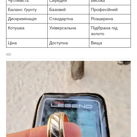
Чутливість
Середня
Висока
Баланс ґрунту
Базовий
Професійний
Дискримінація
Стандартна
Розширена
Котушка
Універсальна
Підібрана під
золото
Ціна
Доступна
Вища