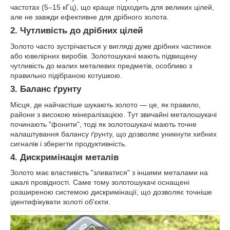
частотах (5–15 кГц), що краще підходить для великих цілей,
але не завжди ефективне для дрібного золота.
2.
Чутливість до дрібних цілей
Золото часто зустрічається у вигляді дуже дрібних частинок
або ювелірних виробів. Золотошукачі мають підвищену
чутливість до малих металевих предметів, особливо з
правильно підібраною котушкою.
3.
Баланс ґрунту
Місця, де найчастіше шукають золото — це, як правило,
райони з високою мінералізацією. Тут звичайні металошукачі
починають "фонити", тоді як золотошукачі мають точне
налаштування балансу ґрунту, що дозволяє уникнути хибних
сигналів і зберегти продуктивність.
4.
Дискримінація металів
Золото має властивість "зливатися" з іншими металами на
шкалі провідності. Саме тому золотошукачі оснащені
розширеною системою дискримінації, що дозволяє точніше
ідентифікувати золоті об'єкти.