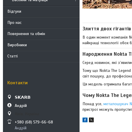
Відгуки
Про нас
Злиття двох гігантів
Повернення та обмін
В один момент компанія N
найкращі технології обох б
Виробники
Народження Nokta T
Статті
Серед новинок, які з’явил
Тому що Nokta The Legend —
світ пошуку, до професіона
Контакти
Ця модель отримала багато
Чому Nokta The Lege
𝗦𝗞𝗔𝗥𝗕
Понад усе,
металошукач No
Андрій
пристрої можуть пропустити
Київ, Україна
+380 (68) 579-66-68
Андрій