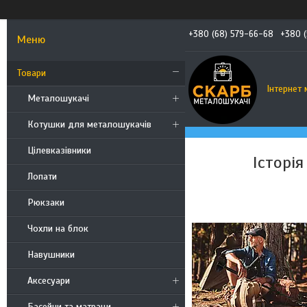
+380 (68) 579-66-68
+380 
Товари
Інтернет 
Металошукачі
Котушки для металошукачів
Цілевказівники
Історі
Лопати
Рюкзаки
Чохли на блок
Навушники
Аксесуари
Басейни та матраци