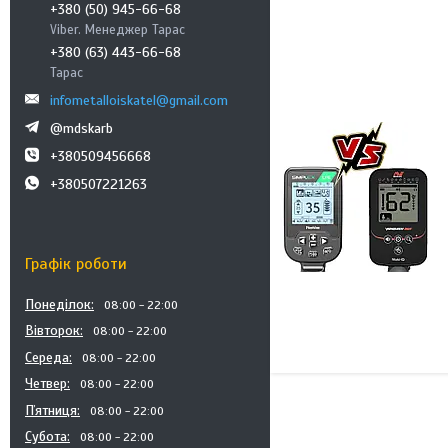
+380 (50) 945-66-68
Viber. Менеджер Тарас
+380 (63) 443-66-68
Тарас
infometalloiskatel@gmail.com
@mdskarb
+380509456668
+380507221263
Графік роботи
Понеділок
08:00
22:00
Вівторок
08:00
22:00
Середа
08:00
22:00
Четвер
08:00
22:00
Пʼятниця
08:00
22:00
Субота
08:00
22:00