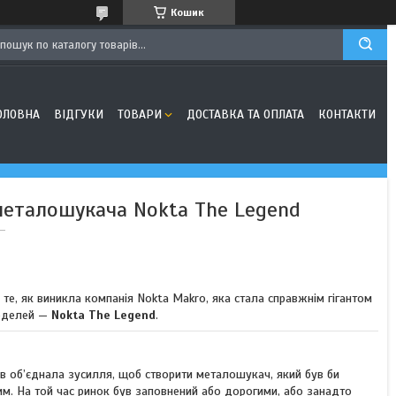
Кошик
ОЛОВНА
ВІДГУКИ
ТОВАРИ
ДОСТАВКА ТА ОПЛАТА
КОНТАКТИ
металошукача Nokta The Legend
о те, як виникла компанія Nokta Makro, яка стала справжнім гігантом
моделей —
Nokta The Legend
.
тів об’єднала зусилля, щоб створити металошукач, який був би
м. На той час ринок був заповнений або дорогими, або занадто