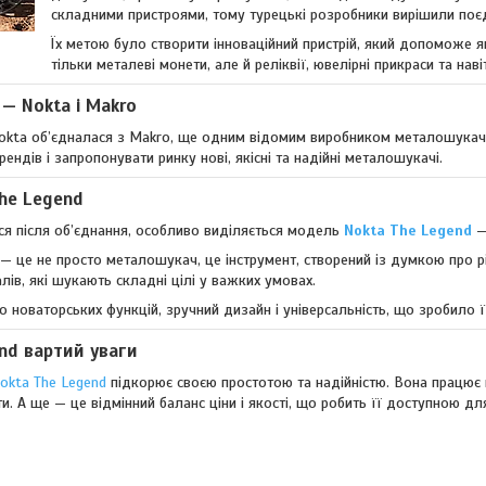
складними пристроями, тому турецькі розробники вирішили поєдн
Їх метою було створити інноваційний пристрій, який допоможе я
тільки металеві монети, але й реліквії, ювелірні прикраси та нав
 — Nokta і Makro
okta об’єдналася з Makro, ще одним відомим виробником металошукачів
рендів і запропонувати ринку нові, якісні та надійні металошукачі.
he Legend
ися після об’єднання, особливо виділяється модель
Nokta The Legend
—
 це не просто металошукач, це інструмент, створений із думкою про різ
лів, які шукають складні цілі у важких умовах.
 новаторських функцій, зручний дизайн і універсальність, що зробило ї
nd вартий уваги
kta The Legend
підкорює своєю простотою та надійністю. Вона працює 
. А ще — це відмінний баланс ціни і якості, що робить її доступною для