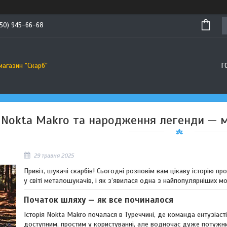
(50) 945-66-68
Г
магазин "Скарб"
я Nokta Makro та народження легенди — 
29 травня 2025
Привіт, шукачі скарбів! Сьогодні розповім вам цікаву історію пр
у світі металошукачів, і як з’явилася одна з найпопулярніших 
Початок шляху — як все починалося
Історія Nokta Makro почалася в Туреччині, де команда ентузіас
доступним, простим у користуванні, але водночас дуже потужни