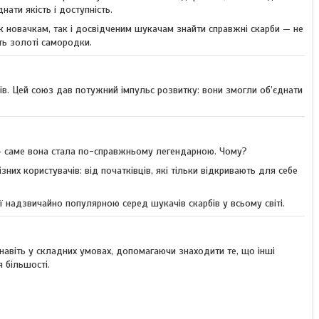
ати якість і доступність.
к новачкам, так і досвідченим шукачам знайти справжні скарби — не
іть золоті самородки.
. Цей союз дав потужний імпульс розвитку: вони змогли об’єднати
 саме вона стала по-справжньому легендарною. Чому?
них користувачів: від початківців, які тільки відкривають для себе
ї надзвичайно популярною серед шукачів скарбів у всьому світі.
навіть у складних умовах, допомагаючи знаходити те, що інші
 більшості.