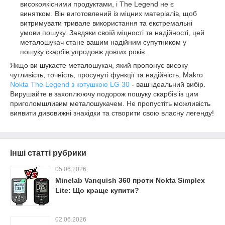
високоякісними продуктами, і The Legend не є
винятком. Він виготовлений із міцних матеріалів, щоб
витримувати тривале використання та екстремальні
умови пошуку. Завдяки своїй міцності та надійності, цей
металошукач стане вашим надійним супутником у
пошуку скарбів упродовж довгих років.
Якщо ви шукаєте металошукач, який пропонує високу
чутливість, точність, просунуті функції та надійність, Makro
Nokta The Legend з котушкою LG 30
- ваш ідеальний вибір.
Вирушайте в захоплюючу подорож пошуку скарбів із цим
приголомшливим металошукачем. Не пропустіть можливість
виявити дивовижні знахідки та створити свою власну легенду!
Інші статті рубрики
05.06.2026
Minelab Vanquish 360 проти Nokta Simplex
Lite: Що краще купити?
02.06.2026