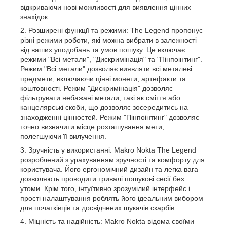
відкриваючи нові можливості для виявлення цінних
знахідок.
Розширені функції та режими: The Legend пропонує
різні режими роботи, які можна вибрати в залежності
від ваших уподобань та умов пошуку. Це включає
режими "Всі метали", "Дискримінація" та "Пінпоінтинг".
Режим "Всі метали" дозволяє виявляти всі металеві
предмети, включаючи цінні монети, артефакти та
коштовності. Режим "Дискримінація" дозволяє
фільтрувати небажані метали, такі як сміття або
канцелярські скоби, що дозволяє зосередитись на
знаходженні цінностей. Режим "Пінпоінтинг" дозволяє
точно визначити місце розташування мети,
полегшуючи її вилучення.
Зручність у використанні: Makro Nokta The Legend
розроблений з урахуванням зручності та комфорту для
користувача. Його ергономічний дизайн та легка вага
дозволяють проводити тривалі пошукові сесії без
утоми. Крім того, інтуїтивно зрозумілий інтерфейс і
прості налаштування роблять його ідеальним вибором
для початківців та досвідчених шукачів скарбів.
Міцність та надійність: Makro Nokta відома своїми