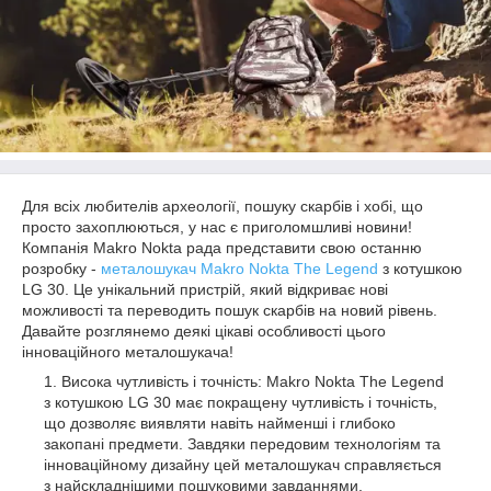
Для всіх любителів археології, пошуку скарбів і хобі, що
просто захоплюються, у нас є приголомшливі новини!
Компанія Makro Nokta рада представити свою останню
розробку -
металошукач Makro Nokta The Legend
з котушкою
LG 30. Це унікальний пристрій, який відкриває нові
можливості та переводить пошук скарбів на новий рівень.
Давайте розглянемо деякі цікаві особливості цього
інноваційного металошукача!
Висока чутливість і точність: Makro Nokta The Legend
з котушкою LG 30 має покращену чутливість і точність,
що дозволяє виявляти навіть найменші і глибоко
закопані предмети. Завдяки передовим технологіям та
інноваційному дизайну цей металошукач справляється
з найскладнішими пошуковими завданнями,